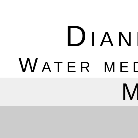
Dian
Water med
M